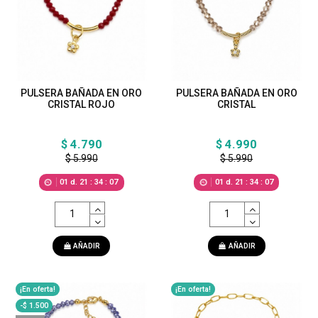
PULSERA BAÑADA EN ORO
PULSERA BAÑADA EN ORO
CRISTAL ROJO
CRISTAL
$ 4.790
$ 4.990
$ 5.990
$ 5.990
01
d.
21
:
34
:
05
01
d.
21
:
34
:
05
AÑADIR
AÑADIR
¡En oferta!
¡En oferta!
-$ 1.500