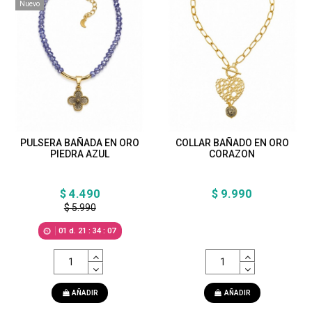
Nuevo
PULSERA BAÑADA EN ORO
COLLAR BAÑADO EN ORO
PIEDRA AZUL
CORAZON
$ 4.490
$ 9.990
$ 5.990
01
d.
21
:
34
:
05
AÑADIR
AÑADIR