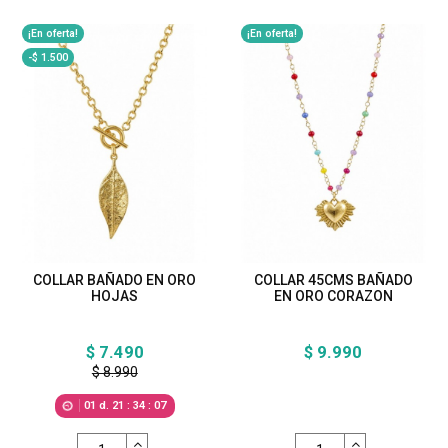
¡En oferta!
¡En oferta!
-$ 1.500
COLLAR BAÑADO EN ORO
COLLAR 45CMS BAÑADO
HOJAS
EN ORO CORAZON
$ 7.490
$ 9.990
$ 8.990
01
d.
21
:
34
:
05