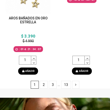
AROS BAÑADOS EN ORO
ESTRELLA
$ 3.390
$ 4.990
01
d.
21
:
34
:
05
AÑADIR
AÑADIR
1
2
3
…
13