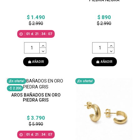
$ 1.490
$ 890
$ 2.990
$ 2.990
01
d.
21
:
34
:
05
AÑADIR
AÑADIR
¡En oferta!
¡En oferta!
-$ 2.200
AROS BAÑADOS EN ORO
PIEDRA GRIS
$ 3.790
$ 5.990
01
d.
21
:
34
:
05