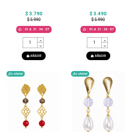
$ 3.790
$ 3.490
$ 5.990
$ 5.990
01
d.
21
:
34
:
05
01
d.
21
:
34
:
05
AÑADIR
AÑADIR
¡En oferta!
¡En oferta!