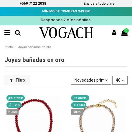
+569 7122 2038
Envíos a todo chile
MÍNIMO DE COMPRAS $49.990
Despachos 2 días hábiles
0
Inicio
Joyas bañadas en oro
Joyas bañadas en oro
Filtro
Novedades primero
40
¡En oferta!
¡En oferta!
-$ 1.200
-$ 1.000
Nuevo
Nuevo