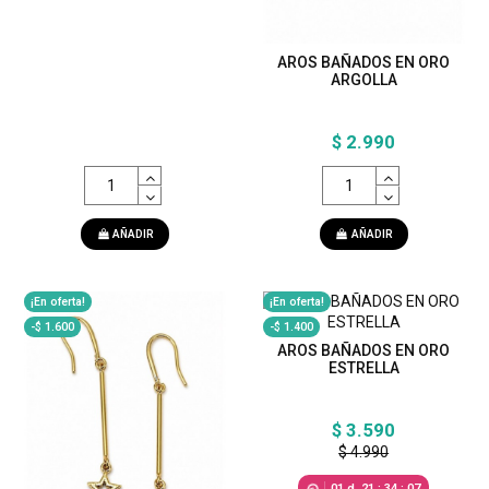
AROS BAÑADOS EN ORO
ARGOLLA
$ 2.990
AÑADIR
AÑADIR
¡En oferta!
¡En oferta!
-$ 1.600
-$ 1.400
AROS BAÑADOS EN ORO
ESTRELLA
$ 3.590
$ 4.990
01
d.
21
:
34
:
05