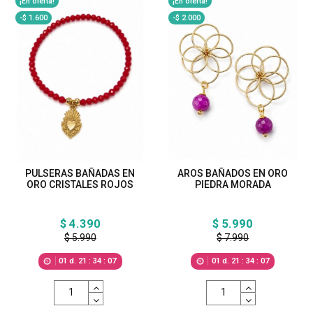
¡En oferta!
¡En oferta!
-$ 1.600
-$ 2.000
PULSERAS BAÑADAS EN
AROS BAÑADOS EN ORO
ORO CRISTALES ROJOS
PIEDRA MORADA
$ 4.390
$ 5.990
$ 5.990
$ 7.990
01
d.
21
:
34
:
05
01
d.
21
:
34
:
05