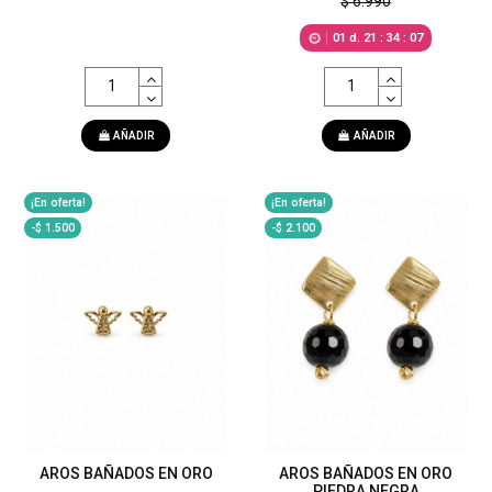
$ 6.990
01
d.
21
:
34
:
05
AÑADIR
AÑADIR
¡En oferta!
¡En oferta!
-$ 1.500
-$ 2.100
AROS BAÑADOS EN ORO
AROS BAÑADOS EN ORO
PIEDRA NEGRA