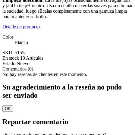
Limpieza adecuada:
Lava tus joyas ocasionalmente con agua tibia
y jabÛn de pH neutro. Usa un cepillo de cerdas suaves para eliminar
la suciedad, luego sÈcalas completamente con una gamuza limpia
para mantener su brillo.
Detalle de producto
Color
Blanco
SKU:
5155a
En stock
10 Artículos
Estado
Nuevo
Comentarios (0)
No hay reseñas de clientes en este momento.
Su agradecimiento a la reseña no pudo
ser enviado
OK
Reportar comentario
¿Está seguro de que quiere denunciar este comentario?