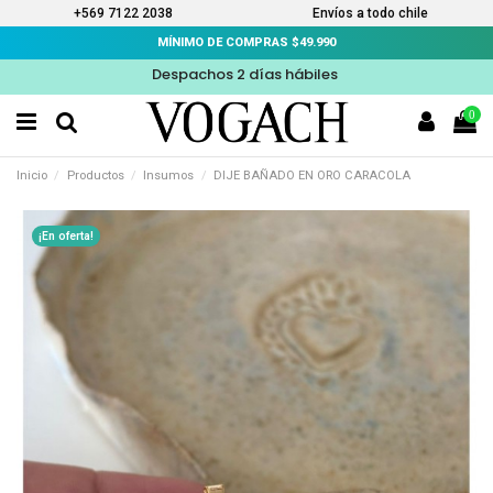
+569 7122 2038
Envíos a todo chile
MÍNIMO DE COMPRAS $49.990
Despachos 2 días hábiles
0
Inicio
Productos
Insumos
DIJE BAÑADO EN ORO CARACOLA
¡En oferta!