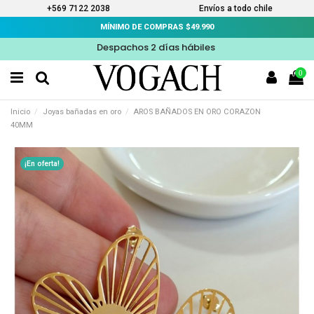
+569 7122 2038
Envíos a todo chile
MÍNIMO DE COMPRAS $49.990
Despachos 2 días hábiles
0
Inicio
Joyas bañadas en oro
AROS BAÑADOS EN ORO CORAZON
40MM
¡En oferta!