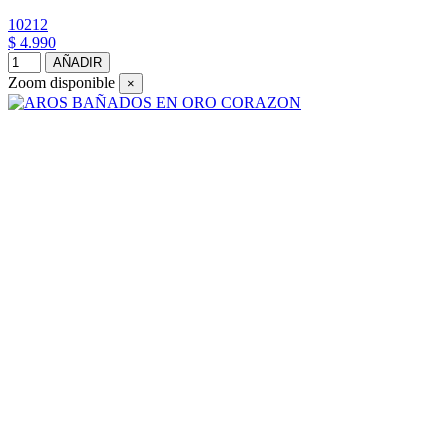
10212
$ 4.990
AÑADIR
Zoom disponible
×