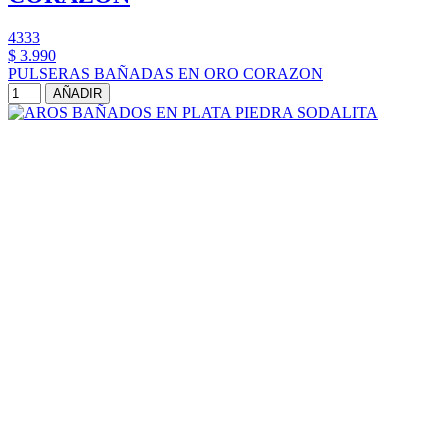
4333
$ 3.990
PULSERAS BAÑADAS EN ORO CORAZON
AÑADIR