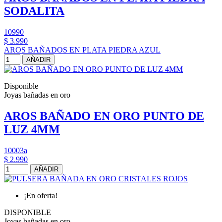
SODALITA
10990
$ 3.990
AROS BAÑADOS EN PLATA PIEDRA AZUL
AÑADIR
Disponible
Joyas bañadas en oro
AROS BAÑADO EN ORO PUNTO DE
LUZ 4MM
10003a
$ 2.990
AÑADIR
¡En oferta!
DISPONIBLE
Joyas bañadas en oro