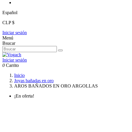
Español
CLP $
Iniciar sesión
Menú
Bsucar
Iniciar sesión
0
Carrito
Inicio
Joyas bañadas en oro
AROS BAÑADOS EN ORO ARGOLLAS
¡En oferta!