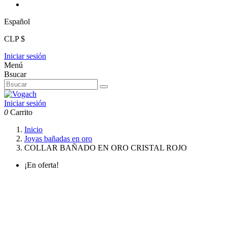
Español
CLP $
Iniciar sesión
Menú
Bsucar
Iniciar sesión
0
Carrito
Inicio
Joyas bañadas en oro
COLLAR BAÑADO EN ORO CRISTAL ROJO
¡En oferta!