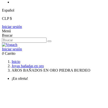
Español
CLP $
Iniciar sesión
Menú
Bsucar
Iniciar sesión
0
Carrito
Inicio
Joyas bañadas en oro
AROS BAÑADOS EN ORO PIEDRA BURDEO
¡En oferta!