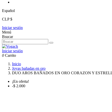
Español
CLP $
Iniciar sesión
Menú
Bsucar
Iniciar sesión
0
Carrito
Inicio
Joyas bañadas en oro
DUO AROS BAÑADOS EN ORO CORAZON Y ESTREL
¡En oferta!
-$ 2.000