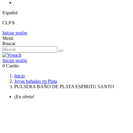
Español
CLP $
Iniciar sesión
Menú
Bsucar
Iniciar sesión
0
Carrito
Inicio
Joyas bañadas en Plata
PULSERA BAÑO DE PLATA ESPIRITU SANTO
¡En oferta!