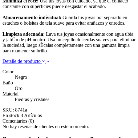
Minimiza el roce:
Usa tus joyas con cuidado, ya que el contacto
constante con superficies puede desgastar el acabado.
Almacenamiento individual:
Guarda tus joyas por separado en
estuches o bolsitas de tela suave para evitar arañazos y enredos.
Limpieza adecuada:
Lava tus joyas ocasionalmente con agua tibia
y jabÛn de pH neutro. Usa un cepillo de cerdas suaves para eliminar
la suciedad, luego sÈcalas completamente con una gamuza limpia
para mantener su brillo.
Detalle de producto
Color
Negro
Baño
Oro
Material
Piedras y cristales
SKU:
8741a
En stock
3 Artículos
Comentarios (0)
No hay reseñas de clientes en este momento.