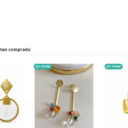
 han comprado:
¡En oferta!
¡En oferta!