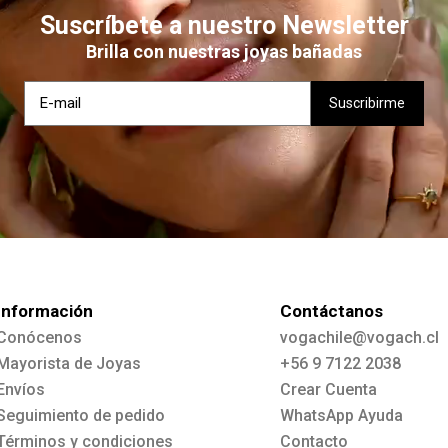
Suscríbete a nuestro Newsletter
Brilla con nuestras joyas bañadas
Información
Contáctanos
Conócenos
vogachile@vogach.cl
Mayorista de Joyas
+56 9 7122 2038
Envíos
Crear Cuenta
Seguimiento de pedido
WhatsApp Ayuda
Términos y condiciones
Contacto