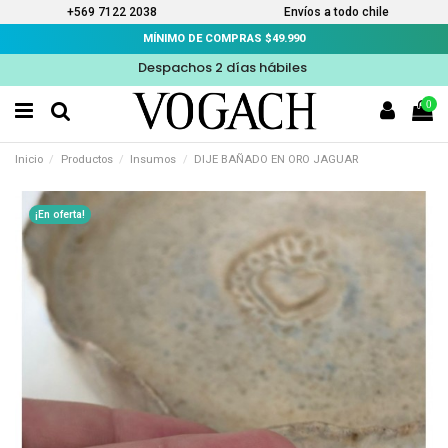
+569 7122 2038
Envíos a todo chile
MÍNIMO DE COMPRAS $49.990
Despachos 2 días hábiles
0
Inicio
Productos
Insumos
DIJE BAÑADO EN ORO JAGUAR
¡En oferta!