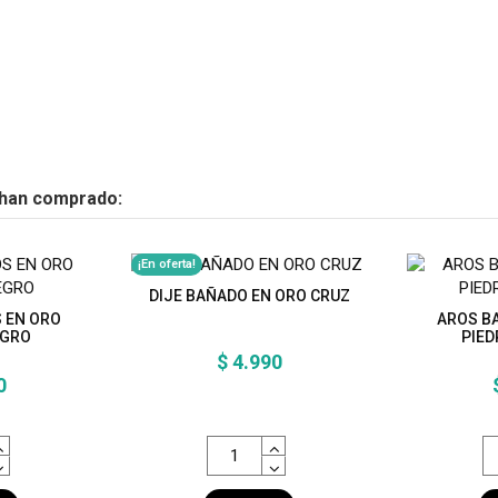
 han comprado:
¡En oferta!
DIJE BAÑADO EN ORO CRUZ
 EN ORO
AROS B
EGRO
PIED
$ 4.990
0