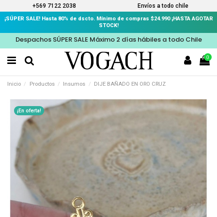
+569 7122 2038
Envíos a todo chile
¡SÚPER SALE! Hasta 80% de dscto. Mínimo de compras $24.990 ¡HASTA AGOTAR
STOCK!
Despachos SÚPER SALE Máximo 2 días hábiles a todo Chile
0
Inicio
Productos
Insumos
DIJE BAÑADO EN ORO CRUZ
¡En oferta!