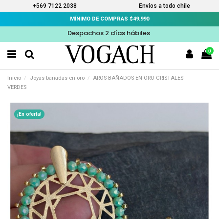
+569 7122 2038
Envíos a todo chile
MÍNIMO DE COMPRAS $49.990
Despachos 2 días hábiles
0
Inicio
Joyas bañadas en oro
AROS BAÑADOS EN ORO CRISTALES
VERDES
¡En oferta!