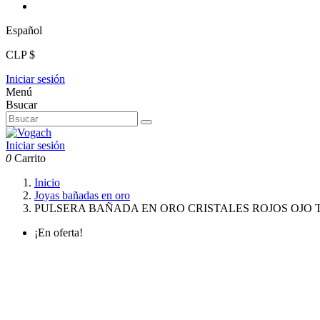
Español
CLP $
Iniciar sesión
Menú
Bsucar
Iniciar sesión
0
Carrito
Inicio
Joyas bañadas en oro
PULSERA BAÑADA EN ORO CRISTALES ROJOS OJO
¡En oferta!