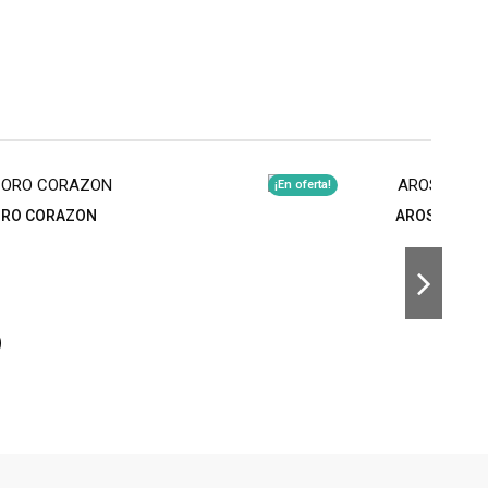
¡En oferta!
ORO CORAZON
AROS BAÑAD
¡En oferta!
TA CORAZON
PULSERA B