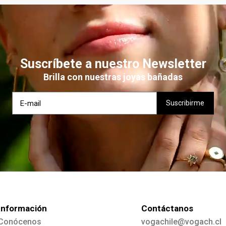
$ 3.990
AÑADIR
Suscríbete a nuestro Newsletter
Brilla con nuestras joyas bañadas
Información
Contáctanos
Conócenos
vogachile@vogach.cl