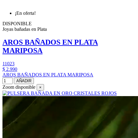
¡En oferta!
DISPONIBLE
Joyas bañadas en Plata
AROS BAÑADOS EN PLATA
MARIPOSA
11023
$ 2.990
AROS BAÑADOS EN PLATA MARIPOSA
AÑADIR
Zoom disponible
×