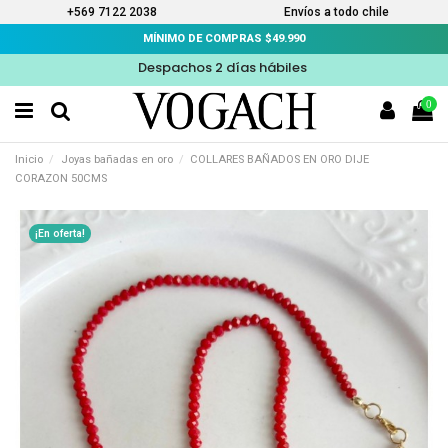
+569 7122 2038
Envíos a todo chile
MÍNIMO DE COMPRAS $49.990
Despachos 2 días hábiles
0
Inicio
Joyas bañadas en oro
COLLARES BAÑADOS EN ORO DIJE
CORAZON 50CMS
¡En oferta!