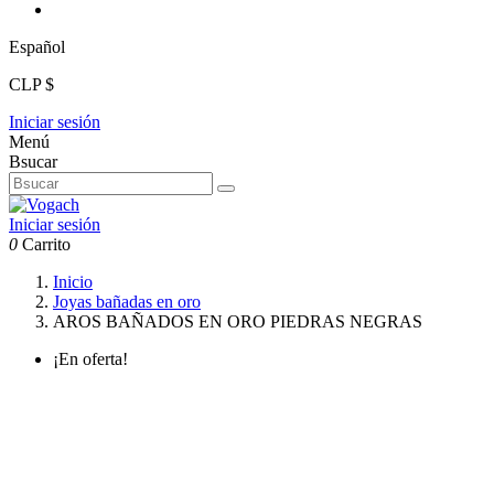
Español
CLP $
Iniciar sesión
Menú
Bsucar
Iniciar sesión
0
Carrito
Inicio
Joyas bañadas en oro
AROS BAÑADOS EN ORO PIEDRAS NEGRAS
¡En oferta!