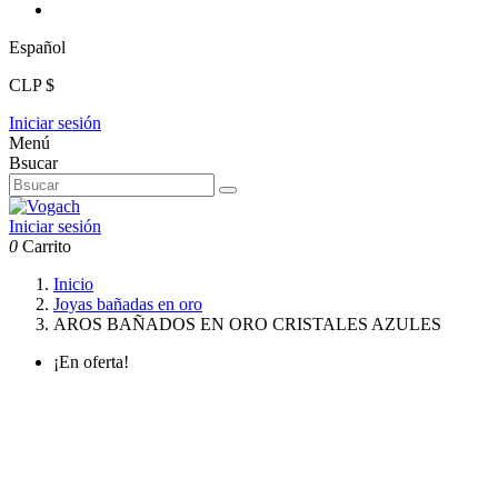
Español
CLP $
Iniciar sesión
Menú
Bsucar
Iniciar sesión
0
Carrito
Inicio
Joyas bañadas en oro
AROS BAÑADOS EN ORO CRISTALES AZULES
¡En oferta!