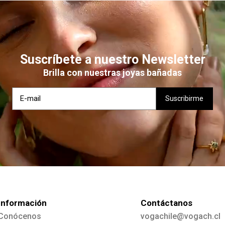
Suscríbete a nuestro Newsletter
Brilla con nuestras joyas bañadas
Información
Contáctanos
Conócenos
vogachile@vogach.cl