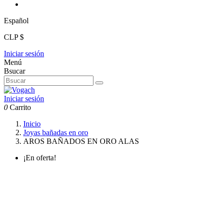
Español
CLP $
Iniciar sesión
Menú
Bsucar
Iniciar sesión
0
Carrito
Inicio
Joyas bañadas en oro
AROS BAÑADOS EN ORO ALAS
¡En oferta!