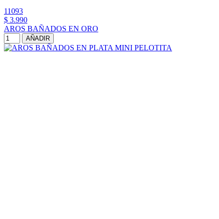
11093
$ 3.990
AROS BAÑADOS EN ORO
AÑADIR