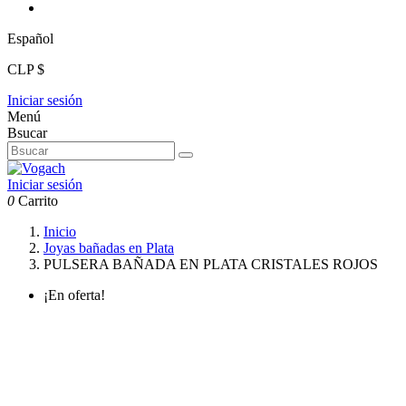
Español
CLP $
Iniciar sesión
Menú
Bsucar
Iniciar sesión
0
Carrito
Inicio
Joyas bañadas en Plata
PULSERA BAÑADA EN PLATA CRISTALES ROJOS
¡En oferta!