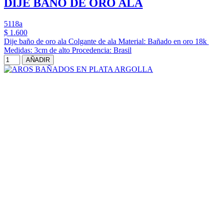
DIJE BANO DE ORO ALA
5118a
$ 1.600
Dije baño de oro ala Colgante de ala Material: Bañado en oro 18k
Medidas: 3cm de alto Procedencia: Brasil
AÑADIR