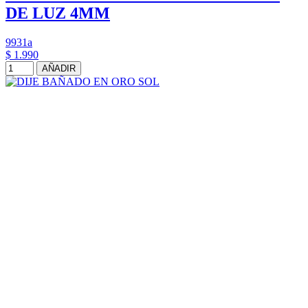
DE LUZ 4MM
9931a
$ 1.990
AÑADIR