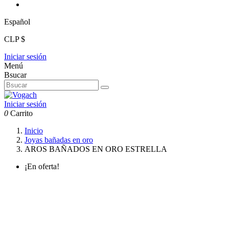
Español
CLP $
Iniciar sesión
Menú
Bsucar
Iniciar sesión
0
Carrito
Inicio
Joyas bañadas en oro
AROS BAÑADOS EN ORO ESTRELLA
¡En oferta!