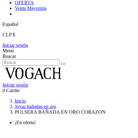
OFERTA
Venta Mayorista
Español
CLP $
Iniciar sesión
Menú
Bsucar
Iniciar sesión
0
Carrito
Inicio
Joyas bañadas en oro
PULSERA BAÑADA EN ORO CORAZON
¡En oferta!