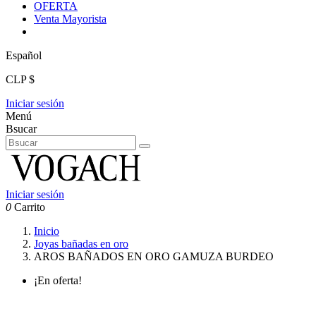
OFERTA
Venta Mayorista
Español
CLP $
Iniciar sesión
Menú
Bsucar
Iniciar sesión
0
Carrito
Inicio
Joyas bañadas en oro
AROS BAÑADOS EN ORO GAMUZA BURDEO
¡En oferta!