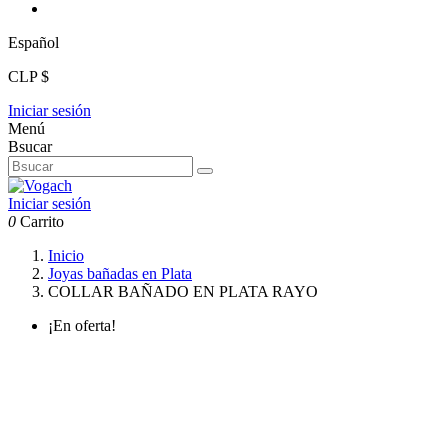
Español
CLP $
Iniciar sesión
Menú
Bsucar
Iniciar sesión
0
Carrito
Inicio
Joyas bañadas en Plata
COLLAR BAÑADO EN PLATA RAYO
¡En oferta!